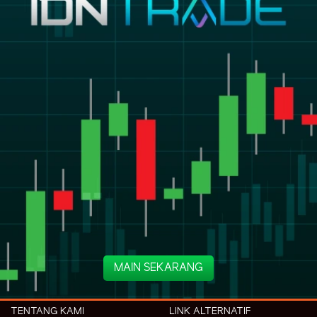
MAIN SEKARANG
TENTANG KAMI
LINK ALTERNATIF