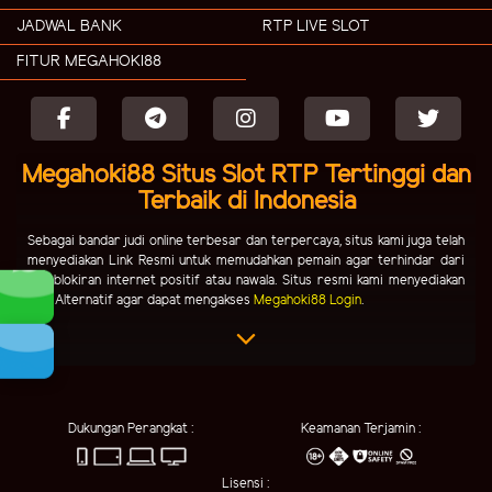
JADWAL BANK
RTP LIVE SLOT
FITUR MEGAHOKI88
Megahoki88 Situs Slot RTP Tertinggi dan
Terbaik di Indonesia
Sebagai bandar judi online terbesar dan terpercaya, situs kami juga telah
menyediakan Link Resmi untuk memudahkan pemain agar terhindar dari
pemblokiran internet positif atau nawala. Situs resmi kami menyediakan
Link Alternatif agar dapat mengakses
Megahoki88 Login
.
Dukungan Perangkat :
Keamanan Terjamin :
Lisensi :