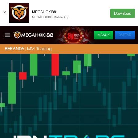
×
MEGAHOKI88
Download
MEGAHOKI88 Mobile App
MASUK
DAFTAR
MM Trading
BERANDA